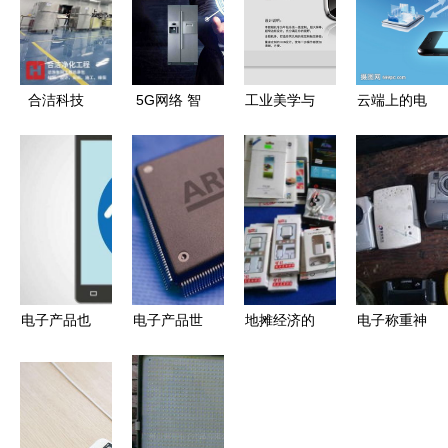
合洁科技
5G网络 智
工业美学与
云端上的电
电子产品洁
能电子领域
用户体验的
子产品 从
净车间防静
的革命性引
融合 电子
实体到虚拟
电设计方案
擎
产品排版的
的进化
优化策略
现代演进
电子产品也
电子产品世
地摊经济的
电子称重神
会“中暑”，
界的奇妙旅
进货地图
器 2500克
高温安全使
程
小商品城与
精确称重，
用指南
深圳赛格的
14件电子配
生意经
件套装，