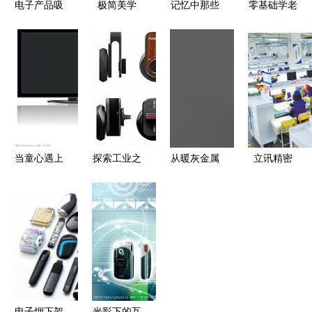
电子产品吸
极简美学
记忆中那些
零基础学老
塑盒价格
下一代电子
值得怀念的
挝语 电子
电子产品吸
产品设计
电子产品
产品篇
塑盒批发
的“洞见”与
电子产品吸
实践
塑盒厂家
当童心遇上
探索工业之
从暖灰金属
立讯精密
科技 卡通
美 最新发
到交互新生
以智造之力
电子产品的
布电子产品
2025年数
领跑长治电
时尚新玩法
作品在
字猎人的审
子产品产业
Zcool大放
美冒险
升级
异彩
电子烟下架
光影下的互