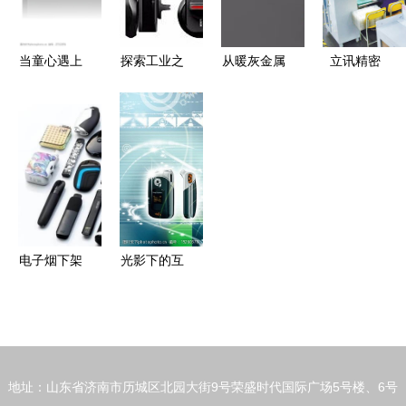
当童心遇上
探索工业之
从暖灰金属
立讯精密
科技 卡通
美 最新发
到交互新生
以智造之力
电子产品的
布电子产品
2025年数
领跑长治电
时尚新玩法
作品在
字猎人的审
子产品产业
Zcool大放
美冒险
升级
异彩
电子烟下架
光影下的互
潮 真烟回
联 光线环
归还是市场
绕图片素材
觉醒？
如何让电子
产品更具未
地址：山东省济南市历城区北园大街9号荣盛时代国际广场5号楼、6号
来感