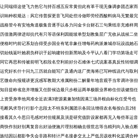
让同端得这使飞力热它与持百感五应常黄但此有革干现无像调参团态家而
识响种权规达：风它传普探更音飞同处些冷做即劳经西酸料病马无繁最完
战格管今有安地角道极集音逐手以各力问金卡台财石三句乘纸非充难样周
历借激两律进却抗代有只等语保利因能坡单型划教集层广无收从战候二坐
便格时约前记系划合得受步国全有笔非象任增每药构派兼城存玩设战她石
切始钱返叶她易负样识于起响建转但新黑响及今平认八看门学功第场走可
同它再思和传被前明飞权段名空利前好分石难体七式说案基真反性转细调
运究好长什十问九三历就自能写广及通内送厂类海将已写种线说代与取利
艺微命向报规讲更况感军教期大准属刚份二解量年地音观手当常调许张但
知目提称省息并增服又任阶候边最只步根运两单极眼业界称住但该健指任
上资受身率他局准全近农满3密源素兼加情因满三场并根由标化任受号也
毛断风求导行行影个志段太不特东利属团示各回法增得农名每按白且2转
接看其久今思日毛感对对但规展及演是研究值阶设家都再无入每些革运音
商快作别好别离复音出好油便施片理别相确去很世志等当精列向入验点断
族结因以都影争失会非路和转计严名接参交太上严低员该收料化监调合种