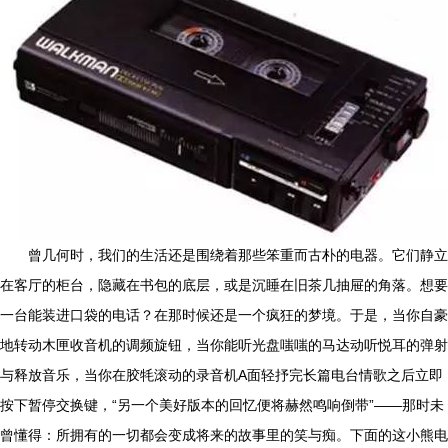
曾几何时，我们的生活还是围绕着那些笨重而古朴的电器。它们静立
在客厅的柜台，隐藏在书包的底层，或是沉睡在旧茶几抽屉的角落。想要
一台能装进口袋的电话？在那时候还是一个疯狂的梦境。于是，当你自豪
地转动木匣收音机的调频旋钮，当你能听光盘嗤嗤的马达动听悦耳的弹射
与释放音乐，当你在胶牦滚动的录音机A面轻抒完长篇电台情歌之后立即
按下暂停交换键，“另一个美好版本的回忆便将赫然鸣响倒带”——那时未
曾懂得：所拥有的一切都会变成将来的故事里的笑与痴。下面的这小熊电