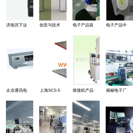
济南历下达
创意与技术
电子产品装
电子产品中
拓电子产品
的交融
配车间 当
的硅胶按键
经营部 精
ZCOOL最
效率由员工
与导电按键
选热销电子
新电子产品
自主决定时
价格、厂家
产品，引领
设计作品解
与图片全解
科技生活新
读
析
风尚
企业通讯电
上海SCS-5
熔接机产品
揭秘电子厂
子产品供应
吨电子地磅
列表第187
真实工作环
链 批发、
产品选购指
页 先进电
境 你所不
供应与厂家
南 价格、
子技术与精
知道的制造
的关键角色
厂家与市场
密工程的融
一线