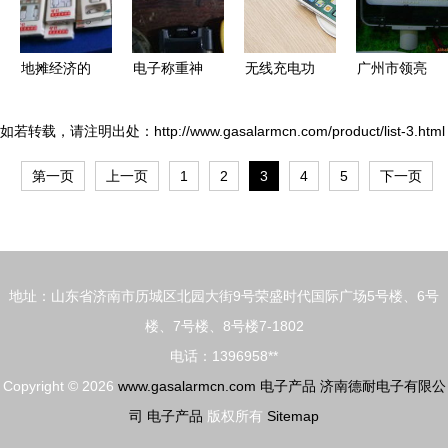
地摊经济的
电子称重神
无线充电功
广州市领亮
进货地图
器 2500克
率受限至
电子产品
小商品城与
精确称重，
50W，对电
打造创新科
如若转载，请注明出处：http://www.gasalarmcn.com/product/list-3.html
深圳赛格的
14件电子配
子产品体验
技，点亮智
第一页
上一页
1
2
3
4
5
下一页
生意经
件套装，
影响几何？
能生活
150元包邮
地址：山东省济南市历城区北园大街9号荣盛时代国际广场5号楼、6号
楼、7号楼、8号楼7-1802
电话：1396958**
Copyright © 2026
www.gasalarmcn.com
电子产品
济南德耐电子有限公
司
电子产品
版权所有
Sitemap