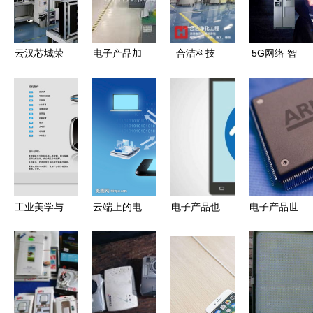
解析
分析
合
云汉芯城荣
电子产品加
合洁科技
5G网络 智
膺上海市工
工插件 现
电子产品洁
能电子领域
业数字化团
代制造的核
净车间防静
的革命性引
体标准创新
心与视觉呈
电设计方案
擎
培育企业，
现
优化策略
引领电子产
品供应链数
智化新篇章
工业美学与
云端上的电
电子产品也
电子产品世
用户体验的
子产品 从
会“中暑”，
界的奇妙旅
融合 电子
实体到虚拟
高温安全使
程
产品排版的
的进化
用指南
现代演进