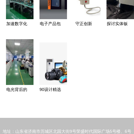
品礼品 电
子 家居 品
牌服饰 礼
加速数字化
电子产品包
守正创新
探讨实体钣
品 ebdoor
布局 我商
装的多维生
电子产品世
金加工厂家
会常务副会
态 从保护
界的力量与
为机箱机柜
长孙义超单
到用户体验
方向
与电子产品
位启动电子
的深度创新
制造护航
产品存储芯
片封装测试
项目
电光背后的
90设计精选
身影
发布新一代
数码电子产
品PNG素材
集
地址：山东省济南市历城区北园大街9号荣盛时代国际广场5号楼、6号