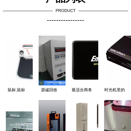
PRODUCT
----------------
鼠标,鼠标
源诚回收
最适合商务
时光机里的
相关信息
太和镇复印
出行的十五
电器 见过
上海启睿礼
机回收与电
大电子产品
其中5个电
品上海礼品
子产品的绿
子产品，你
公司 工艺
色重生
就老了