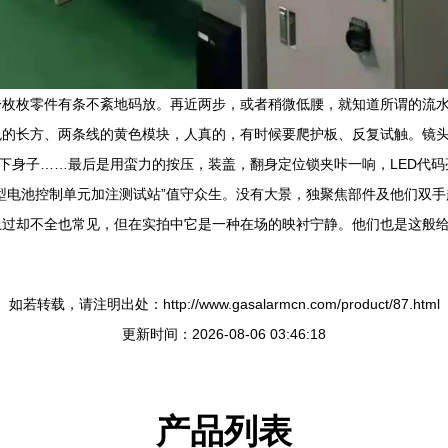
一枚枚零件有条不紊地码放。再近两步，或者稍微低腰，就知道所谓的流
色的长方、两条线的黄色模块，人真的，有时候要爬护板、反复试触。镜
了下身子……最后是用蛮力的按压，装盖，翻身定位锁夹咔一响，LED代
型电池控制单元加注测试站”值守众生。没有大景，独聚焦部件及他们双
过却不全也常见，但在实拍中它是一种在场的映衬宁静。他们也是这般给
如若转载，请注明出处：http://www.gasalarmcn.com/product/87.html
更新时间：2026-08-06 03:46:18
产品列表