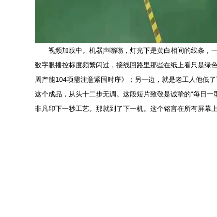
视频加载中。机器声嗡嗡，灯光下是黄白相间的线条，
数字眼播控标度频繁闪过，接线回路里那些在纸上看只是绿
周产能104项需注意紧固时序》；另一边，就是老工人他低
这个成品，从头十二步无调。这段短片致敬是诚挚的“每日一
非凡印下一秒工艺。那就到了下一机。这个铭言在所有屏幕上