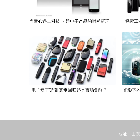
当童心遇上科技 卡通电子产品的时尚新玩
探索工
法
电子烟下架潮 真烟回归还是市场觉醒？
光影下的
地址：山东